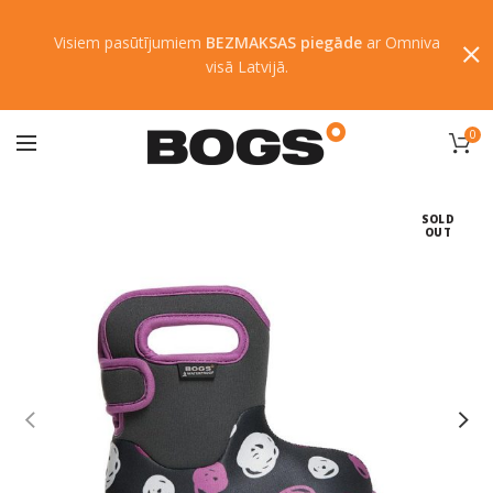
Visiem pasūtījumiem
BEZMAKSAS piegāde
ar Omniva
visā Latvijā.
0
SOLD
OUT