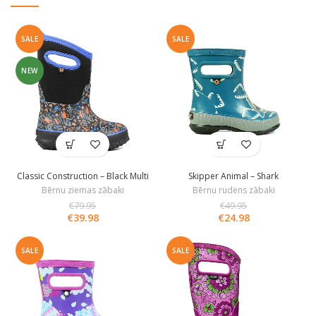
SALE
SALE
NEW
Classic Construction – Black Multi
Skipper Animal – Shark
Bērnu ziemas zābaki
Bērnu rudens zābaki
€
79.95
€
49.95
€
39.98
€
24.98
SALE
SALE