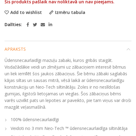
Šis produkts pašlaik nav noliktavā un nav pieejams.
Add to wishlist
Izmēru tabula
Dalīties
APRAKSTS
Ūdensnecaurlaidīgi mazuļu zabaki, kuros gribās staigāt.
Visdažādākie veidi un zīmējumi uz zābaciņiem interesē bērnus
un liek iemīlēt šos jaukos zābaciņus. Šie bērnu zābaki saglabās
kājas siltas un sausas mitrā, vēsā laikā ar ūdensnecaurlaidīgu
konstrukciju un Neo-Tech siltinātāju. Zoles ir no neslīdošas
gumijas, ilgstoši lietojamas un vieglas. Šos zābaciņus bērns
varēs uzvilkt pats un lepoties ar paveikto, pie tam viņus var droši
mazgāt veļasmašīnā.
100% ūdensnecaurlaidīgi
Veidoti no 3 mm Neo-Tech ™ ūdensnecaurlaidīga siltinātāja