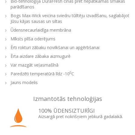
Bio-tehnoloģija DuraFresh cīnās pret nepatīkamas smakas
parādīšanos
Bogs Max-Wick veicina sviedru tūlītēju izvadīšanu, saglabājot
Jūsu kājas sausas un siltas
Ūdensnecaurlaidīga membrāna
Mīksts plīša oderējums
Ērti rokturi zābaku novilkšanai un apģērbšanai
Ērta aizdare zābaka aizmugurē
Var mazgāt veļasmašīnā
0
Paredzēti temperatūrā līdz -10
C
Jauns modelis
Izmantotās tehnoloģijas
100% ŪDENSIZTURĪGI
Aizsargā pret nokrišņiem jebkurā gadalaikā.