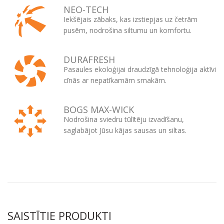
NEO-TECH
Iekšējais zābaks, kas izstiepjas uz četrām
pusēm, nodrošina siltumu un komfortu.
DURAFRESH
Pasaules ekoloģijai draudzīgā tehnoloģija aktīvi
cīnās ar nepatīkamām smakām.
BOGS MAX-WICK
Nodrošina sviedru tūlītēju izvadīšanu,
saglabājot Jūsu kājas sausas un siltas.
SAISTĪTIE PRODUKTI