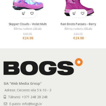
Skipper Clouds – Violet Multi
Rain Boots Pansies – Berry
Bērnu rudens zābaki
Bērnu rudens zābaki
€
49.95
€
49.95
€
24.98
€
24.98
SIA "Web Media Group"
Adrese: Cieceres iela 5 k-10 - 3
Tālrunis:
+371 248 28 248
E-pasts:
info@bogs.lv