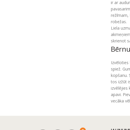
ir ar audu
pavasarim 
režīmam, k
robežas.
Liela uzma
akmeņiem. 
skrienot s
Bērnu
Izvēloties
spiež. Gum
kopšanu. S
tos izžūt 
izvēlējies
apavi. Pie
vecāka vē