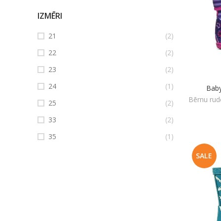
IZMĒRI
21
(2)
22
(2)
23
(2)
24
(1)
Baby
Bērnu rud
25
(2)
33
(2)
35
(1)
SALE