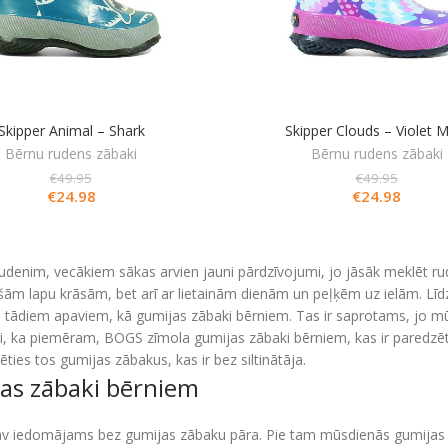
Skipper Animal – Shark
Skipper Clouds – Violet M
Bērnu rudens zābaki
Bērnu rudens zābaki
€
49.95
€
49.95
€
24.98
€
24.98
udenim, vecākiem sākas arvien jauni pārdzīvojumi, jo jāsāk meklēt ru
ošām lapu krāsām, bet arī ar lietainām dienām un peļķēm uz ielām. Līd
 tādiem apaviem, kā gumijas zābaki bērniem. Tas ir saprotams, jo mūsd
di, ka piemēram, BOGS zīmola gumijas zābaki bērniem, kas ir paredzē
lēties tos gumijas zābakus, kas ir bez siltinātāja.
as zābaki bērniem
 iedomājams bez gumijas zābaku pāra. Pie tam mūsdienās gumijas zāba