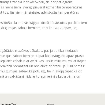
 gumijas zābaki ir ar kažokādu, tie der pat agram
iemas mēnešiem. Svarīgi pievērst uzmanību temperatūras
t tos, Jūs vienmēr zināsiet atbilstošās temperatūras
slīdošai, lai mazās kājiņas droši pārvietotos pa slideniem
egli gumijas zābaki bērniem, tādi kā BOGS apavi, jo,
 iegādāties mazākus zābakus, pat ja tie tikai nedaudz
t. Gumijas zābaki bērniem tāpat kā pieaugušo apavi prasa
 piepildiet zābakus ar avīzi, kas uzsūc mitrumu vai atstājiet
 vienkārši nomazgāt un noslaucīt ar drānu. Ja Jūsu bērns ir
u gumijas zābaki kalpotu ilgi, tie ir jākopj tāpat kā citi
nā un valkāšanā, līdz ar to apmierinās katra bērna un