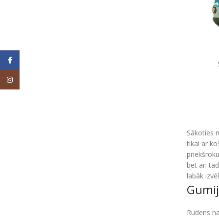
Facebook
Instagram
Sākoties r
tikai ar k
priekšroku
bet arī tā
labāk izvē
Gumij
Rudens nav