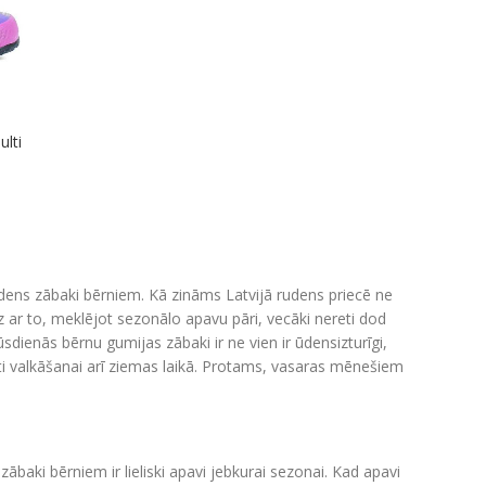
ulti
dens zābaki bērniem. Kā zināms Latvijā rudens priecē ne
z ar to, meklējot sezonālo apavu pāri, vecāki nereti dod
ienās bērnu gumijas zābaki ir ne vien ir ūdensizturīgi,
ti valkāšanai arī ziemas laikā. Protams, vasaras mēnešiem
ki bērniem ir lieliski apavi jebkurai sezonai. Kad apavi