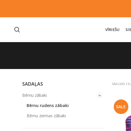
VĪRIEŠU
SI
SADAĻAS
SĀKUMS
/
K
Bērnu zābaki
Bērnu rudens zābaki
SALE
Bērnu ziemas zābaki