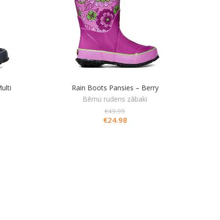
ulti
Rain Boots Pansies – Berry
Bērnu rudens zābaki
€
49.95
€
24.98