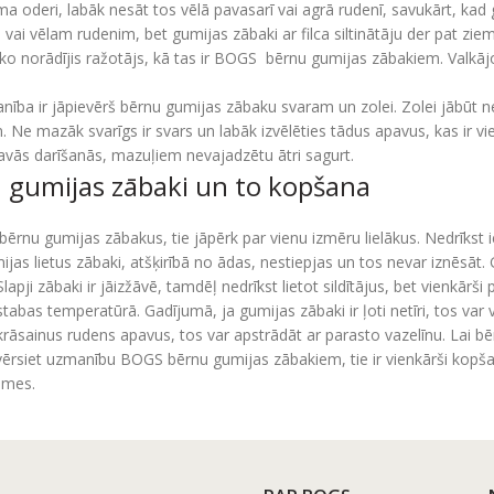
ma oderi, labāk nesāt tos vēlā pavasarī vai agrā rudenī, savukārt, kad
vai vēlam rudenim, bet gumijas zābaki ar filca siltinātāju der pat z
o norādījis ražotājs, kā tas ir BOGS bērnu gumijas zābakiem. Valkājo
nība ir jāpievērš bērnu gumijas zābaku svaram un zolei. Zolei jābūt ne
Ne mazāk svarīgs ir svars un labāk izvēlēties tādus apavus, kas ir vi
avās darīšanās, mazuļiem nevajadzētu ātri sagurt.
 gumijas zābaki un to kopšana
 bērnu gumijas zābakus, tie jāpērk par vienu izmēru lielākus. Nedrīkst
ijas lietus zābaki, atšķirībā no ādas, nestiepjas un tos nevar iznēsā
lapji zābaki ir jāizžāvē, tamdēļ nedrīkst lietot sildītājus, bet vienkārši
istabas temperatūrā. Gadījumā, ja gumijas zābaki ir ļoti netīri, tos var
 krāsainus rudens apavus, tos var apstrādāt ar parasto vazelīnu. Lai bērn
vērsiet uzmanību BOGS bērnu gumijas zābakiem, tie ir vienkārši kopša
lmes.