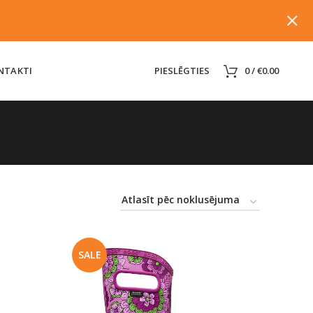
NTAKTI
PIESLĒGTIES
0
/
€
0.00
SALE