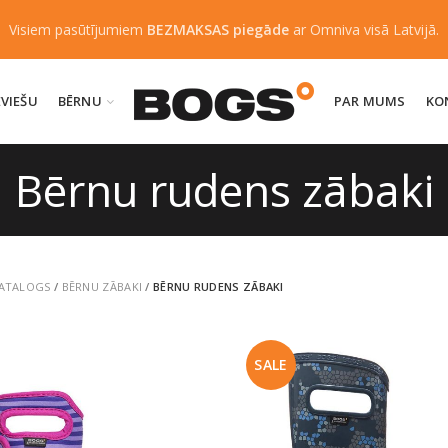
Visiem pasūtījumiem
BEZMAKSAS piegāde
ar Omniva visā Latvijā.
EVIEŠU
BĒRNU
PAR MUMS
KO
Bērnu rudens zābaki
ATALOGS
/
BĒRNU ZĀBAKI
/
BĒRNU RUDENS ZĀBAKI
SALE