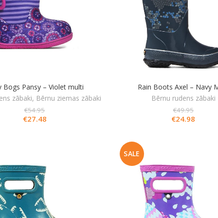
 Bogs Pansy – Violet multi
Rain Boots Axel – Navy M
ens zābaki
,
Bērnu ziemas zābaki
Bērnu rudens zābaki
€
54.95
€
49.95
€
27.48
€
24.98
SALE