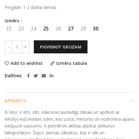
Piegāde: 1-2 darba dienas
Izmērs
22
23
24
25
26
27
29
30
B-Moc Bullseye - Turquoise multi daudzums
PIEVIENOT GROZAM
Add to wishlist
Izmēru tabula
Dalīties
APRAKSTS
B-Moc ir ērti, silti, ūdensnecaurlaidīgi zābaki un aprīkoti ar
iekšējo kažokādas oderi, kas uzsūc mitrumu un nodrošina apavu
iekšpusē sausumu. Ir piemēroti aktīvai atpūtai jebkuros
laikapstākļos. Šajos ziemas zābakos, kas ir silti un