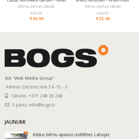
Classic Northwest Garden – Violet
B-Moc Mountain – Green multi
Multi
Bērnu ziemas zābaki
Bērnu ziemas zābaki
€
79.95
€
64.95
€
39.98
€
32.48
SIA "Web Media Group"
Adrese: Cieceres iela 5 k-10 - 3
Tālrunis:
+371 248 28 248
E-pasts:
info@bogs.lv
JAUNUMI
Kādus bērnu apavus izvēlēties Latvijas