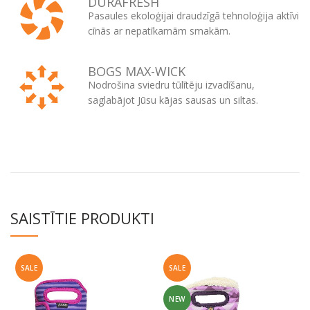
DURAFRESH
Pasaules ekoloģijai draudzīgā tehnoloģija aktīvi
cīnās ar nepatīkamām smakām.
BOGS MAX-WICK
Nodrošina sviedru tūlītēju izvadīšanu,
saglabājot Jūsu kājas sausas un siltas.
SAISTĪTIE PRODUKTI
SALE
SALE
NEW