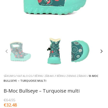
SĀKUMS
/
KATALOGS
/
BĒRNU ZĀBAKI
/
BĒRNU ZIEMAS ZĀBAKI
/
B-MOC
BULLSEYE – TURQUOISE MULTI
B-Moc Bullseye – Turquoise multi
€
64.95
€
32.48