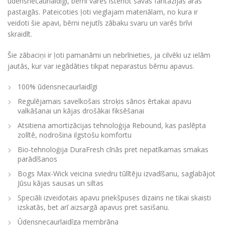
ūdensnecaurlaidīgi, bērni varēs īstenot savas fantāzijas āras
pastaigās. Pateicoties ļoti vieglajam materiālam, no kura ir
veidoti šie apavi, bērni nejutīs zābaku svaru un varēs brīvi
skraidīt.
Šie zābaciņi ir ļoti pamanāmi un nebrīnieties, ja cilvēki uz ielām
jautās, kur var iegādāties tikpat neparastus bērnu apavus.
100% ūdensnecaurlaidīgi
Regulējamais savelkošais stroķis sānos ērtakai apavu
valkāšanai un kājas drošākai fiksēšanai
Atsitiena amortizācijas tehnoloģija Rebound, kas paslēpta
zolītē, nodrošina ilgstošu komfortu
Bio-tehnoloģija DuraFresh cīnās pret nepatīkamas smakas
parādīšanos
Bogs Max-Wick veicina sviedru tūlītēju izvadīšanu, saglabājot
Jūsu kājas sausas un siltas
Speciāli izveidotais apavu priekšpuses dizains ne tikai skaisti
izskatās, bet arī aizsargā apavus pret sasišanu.
Ūdensnecaurlaidīga membrāna