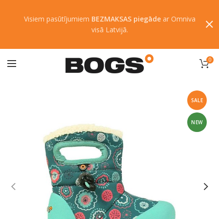
Visiem pasūtījumiem
BEZMAKSAS piegāde
ar Omniva
visā Latvijā.
0
SALE
NEW