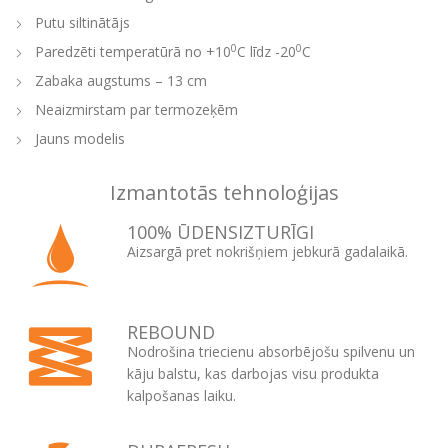
Putu siltinātājs
0
0
Paredzēti temperatūrā no +10
C līdz -20
C
Zabaka augstums – 13 cm
Neaizmirstam par termozeķēm
Jauns modelis
Izmantotās tehnoloģijas
100% ŪDENSIZTURĪGI
Aizsargā pret nokrišņiem jebkurā gadalaikā.
REBOUND
Nodrošina triecienu absorbējošu spilvenu un
kāju balstu, kas darbojas visu produkta
kalpošanas laiku.