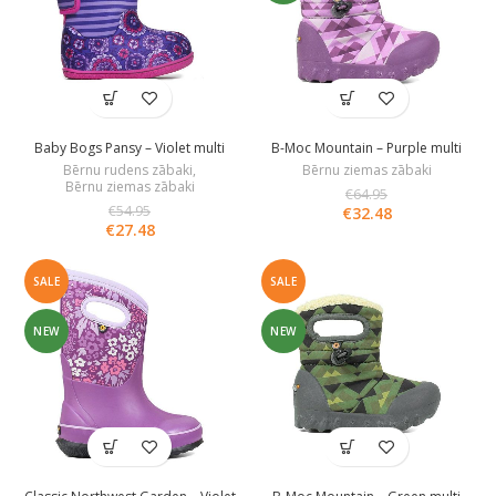
Baby Bogs Pansy – Violet multi
B-Moc Mountain – Purple multi
Bērnu rudens zābaki
,
Bērnu ziemas zābaki
Bērnu ziemas zābaki
€
64.95
€
54.95
€
32.48
€
27.48
SALE
SALE
NEW
NEW