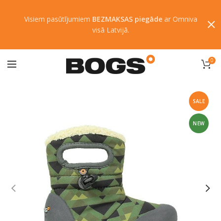
Visiem pasūtījumiem
BEZMAKSAS piegāde
ar Omniva
visā Latvijā.
0
SALE
NEW