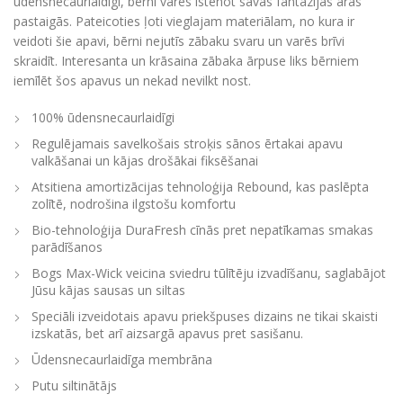
ūdensnecaurlaidīgi, bērni varēs īstenot savas fantāzijas āras
pastaigās. Pateicoties ļoti vieglajam materiālam, no kura ir
veidoti šie apavi, bērni nejutīs zābaku svaru un varēs brīvi
skraidīt. Interesanta un krāsaina zābaka ārpuse liks bērniem
iemīlēt šos apavus un nekad nevilkt nost.
100% ūdensnecaurlaidīgi
Regulējamais savelkošais stroķis sānos ērtakai apavu
valkāšanai un kājas drošākai fiksēšanai
Atsitiena amortizācijas tehnoloģija Rebound, kas paslēpta
zolītē, nodrošina ilgstošu komfortu
Bio-tehnoloģija DuraFresh cīnās pret nepatīkamas smakas
parādīšanos
Bogs Max-Wick veicina sviedru tūlītēju izvadīšanu, saglabājot
Jūsu kājas sausas un siltas
Speciāli izveidotais apavu priekšpuses dizains ne tikai skaisti
izskatās, bet arī aizsargā apavus pret sasišanu.
Ūdensnecaurlaidīga membrāna
Putu siltinātājs