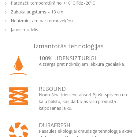
0
0
Paredzēti temperatūrā no +10
C līdz -20
C
Zabaka augstums – 13 cm
Neaizmirstam par termozeķēm
Jauns modelis
Izmantotās tehnoloģijas
100% ŪDENSIZTURĪGI
Aizsargā pret nokrišņiem jebkurā gadalaikā.
REBOUND
Nodrošina triecienu absorbējošu spilvenu un
kāju balstu, kas darbojas visu produkta
kalpošanas laiku.
DURAFRESH
Pasaules ekoloģijai draudzīgā tehnoloģija aktīvi