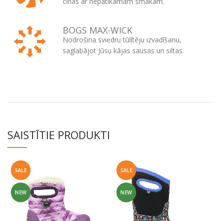
cīnās ar nepatīkamām smakām.
BOGS MAX-WICK
Nodrošina sviedru tūlītēju izvadīšanu,
saglabājot Jūsu kājas sausas un siltas.
SAISTĪTIE PRODUKTI
SALE
SALE
NEW
NEW