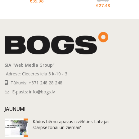
€
54.95
€
39.98
€
27.48
SIA "Web Media Group"
Adrese: Cieceres iela 5 k-10 - 3
Tālrunis:
+371 248 28 248
E-pasts:
info@bogs.lv
JAUNUMI
Kādus bērnu apavus izvēlēties Latvijas
starpsezonai un ziemai?