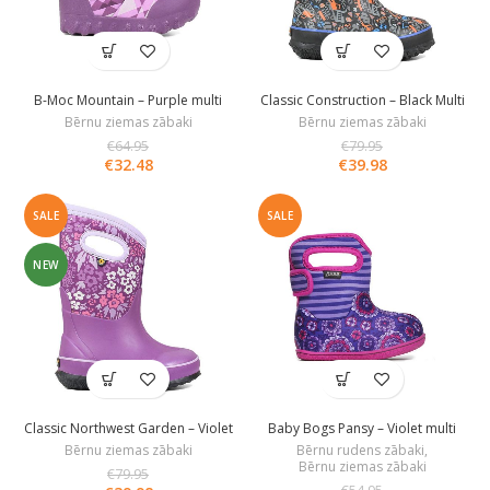
B-Moc Mountain – Purple multi
Classic Construction – Black Multi
Bērnu ziemas zābaki
Bērnu ziemas zābaki
€
64.95
€
79.95
€
32.48
€
39.98
SALE
SALE
NEW
Classic Northwest Garden – Violet
Baby Bogs Pansy – Violet multi
Multi
Bērnu ziemas zābaki
Bērnu rudens zābaki
,
Bērnu ziemas zābaki
€
79.95