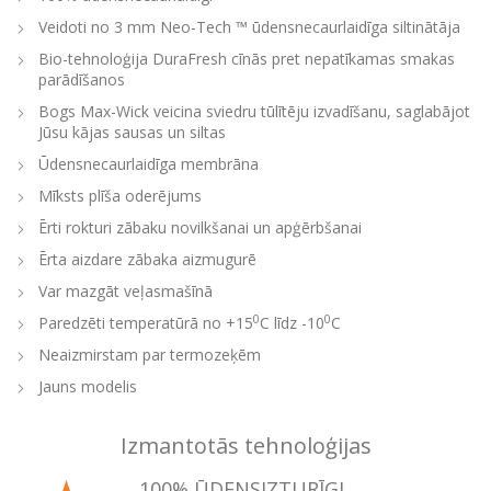
Veidoti no 3 mm Neo-Tech ™ ūdensnecaurlaidīga siltinātāja
Bio-tehnoloģija DuraFresh cīnās pret nepatīkamas smakas
parādīšanos
Bogs Max-Wick veicina sviedru tūlītēju izvadīšanu, saglabājot
Jūsu kājas sausas un siltas
Ūdensnecaurlaidīga membrāna
Mīksts plīša oderējums
Ērti rokturi zābaku novilkšanai un apģērbšanai
Ērta aizdare zābaka aizmugurē
Var mazgāt veļasmašīnā
0
0
Paredzēti temperatūrā no +15
C līdz -10
C
Neaizmirstam par termozeķēm
Jauns modelis
Izmantotās tehnoloģijas
100% ŪDENSIZTURĪGI