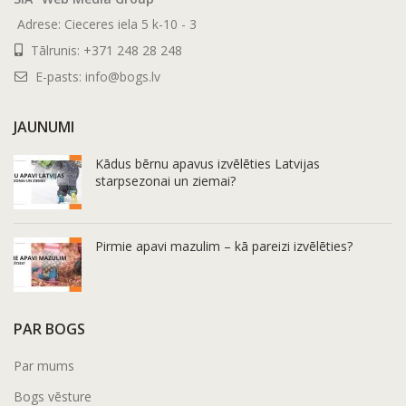
Adrese: Cieceres iela 5 k-10 - 3
Tālrunis:
+371 248 28 248
E-pasts:
info@bogs.lv
JAUNUMI
Kādus bērnu apavus izvēlēties Latvijas
starpsezonai un ziemai?
Pirmie apavi mazulim – kā pareizi izvēlēties?
PAR BOGS
Par mums
Bogs vēsture