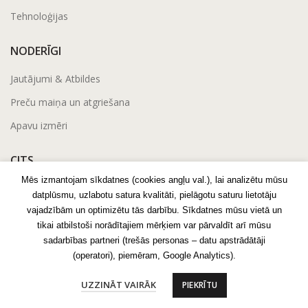
Tehnoloģijas
NODERĪGI
Jautājumi & Atbildes
Preču maiņa un atgriešana
Apavu izmēri
CITS
Mēs izmantojam sīkdatnes (cookies angļu val.), lai analizētu mūsu
Privātuma politika
datplūsmu, uzlabotu satura kvalitāti, pielāgotu saturu lietotāju
Noteikumi
vajadzībām un optimizētu tās darbību. Sīkdatnes mūsu vietā un
tikai atbilstoši norādītajiem mērķiem var pārvaldīt arī mūsu
Blogs
sadarbības partneri (trešās personas – datu apstrādātāji
(operatori), piemēram, Google Analytics).
UZZINĀT VAIRĀK
PIEKRĪTU
2023 Bogs.lv - Visas tiesības paturētas.