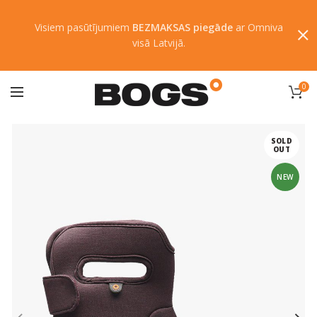
Visiem pasūtījumiem
BEZMAKSAS piegāde
ar Omniva
visā Latvijā.
0
SOLD
OUT
NEW