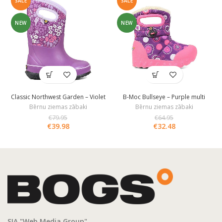
SALE
SALE
NEW
NEW
Classic Northwest Garden – Violet
B-Moc Bullseye – Purple multi
Multi
Bērnu ziemas zābaki
Bērnu ziemas zābaki
€
79.95
€
64.95
€
39.98
€
32.48
SIA "Web Media Group"