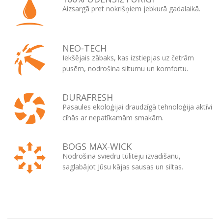
Aizsargā pret nokrišņiem jebkurā gadalaikā.
NEO-TECH
Iekšējais zābaks, kas izstiepjas uz četrām
pusēm, nodrošina siltumu un komfortu.
DURAFRESH
Pasaules ekoloģijai draudzīgā tehnoloģija aktīvi
cīnās ar nepatīkamām smakām.
BOGS MAX-WICK
Nodrošina sviedru tūlītēju izvadīšanu,
saglabājot Jūsu kājas sausas un siltas.