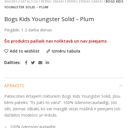
SĀKUMS
/
KATALOGS
/
BĒRNU ZĀBAKI
/
BĒRNU ZIEMAS ZĀBAKI
/
BOGS KIDS
YOUNGSTER SOLID – PLUM
Bogs Kids Youngster Solid – Plum
Piegāde: 1-2 darba dienas
Šis produkts pašlaik nav noliktavā un nav pieejams.
Add to wishlist
Izmēru tabula
Dalīties
APRAKSTS
Pateicoties ērtajiem rokturiem Bogs Kids Youngster Solid, Jūsu
bērni pateiks: “Es pats to varu!”. 100% ūdensnecaurlaidīgi, ļoti
silti, ziemas zābaki, ko var mazgāt veļas mašīnā ir pieejami ļoti
dažādos modeļos un krāsās.
100% ūdensnecaurlaidīgi