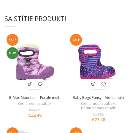
SAISTĪTIE PRODUKTI
SALE
SALE
NEW
B-Moc Mountain – Purple multi
Baby Bogs Pansy – Violet multi
Bērnu ziemas zābaki
Bērnu rudens zābaki
,
Bērnu ziemas zābaki
€
64.95
€
54.95
€
32.48
€
27.48