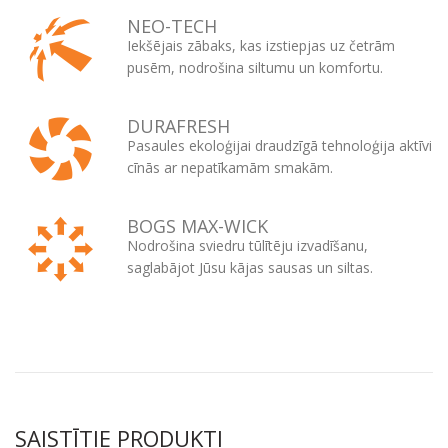
NEO-TECH
Iekšējais zābaks, kas izstiepjas uz četrām
pusēm, nodrošina siltumu un komfortu.
DURAFRESH
Pasaules ekoloģijai draudzīgā tehnoloģija aktīvi
cīnās ar nepatīkamām smakām.
BOGS MAX-WICK
Nodrošina sviedru tūlītēju izvadīšanu,
saglabājot Jūsu kājas sausas un siltas.
SAISTĪTIE PRODUKTI