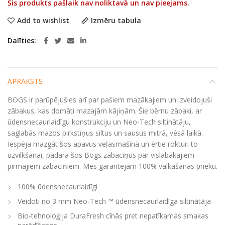
Šis produkts pašlaik nav noliktavā un nav pieejams.
Add to wishlist
Izmēru tabula
Dalīties
APRAKSTS
BOGS ir parūpējušies arī par pašiem mazākajiem un izveidojuši
zābakus, kas domāti mazajām kājiņām. Šie bērnu zābaki, ar
ūdensnecaurlaidīgu konstrukciju un Neo-Tech siltinātāju,
saglabās mazos pirkstiņus siltus un sausus mitrā, vēsā laikā.
Iespēja mazgāt šos apavus veļasmašīnā un ērtie rokturi to
uzvilkšanai, padara šos Bogs zābaciņus par vislabākajiem
pirmajiem zābaciņiem. Mēs garantējam 100% valkāšanas prieku.
100% ūdensnecaurlaidīgi
Veidoti no 3 mm Neo-Tech ™ ūdensnecaurlaidīga siltinātāja
Bio-tehnoloģija DuraFresh cīnās pret nepatīkamas smakas