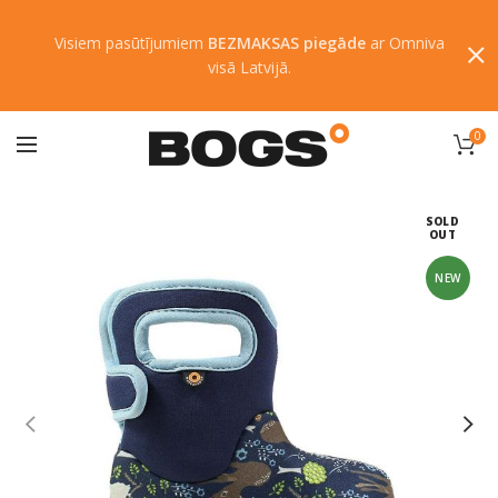
Visiem pasūtījumiem
BEZMAKSAS piegāde
ar Omniva
visā Latvijā.
0
SOLD
OUT
NEW