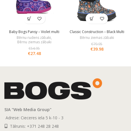
Baby Bogs Pansy – Violet multi
Classic Construction – Black Multi
Bērnu rudens zābaki
,
Bērnu ziemas zābaki
Bērnu ziemas zābaki
€
79.95
€
54.95
€
39.98
€
27.48
SIA "Web Media Group"
Adrese: Cieceres iela 5 k-10 - 3
Tālrunis:
+371 248 28 248