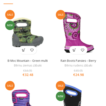
SALE
SALE
NEW
B-Moc Mountain – Green multi
Rain Boots Pansies – Berry
Bērnu ziemas zābaki
Bērnu rudens zābaki
€
64.95
€
49.95
€
32.48
€
24.98
SALE
SALE
NEW