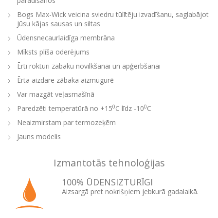
parādīšanos
Bogs Max-Wick veicina sviedru tūlītēju izvadīšanu, saglabājot
Jūsu kājas sausas un siltas
Ūdensnecaurlaidīga membrāna
Mīksts plīša oderējums
Ērti rokturi zābaku novilkšanai un apģērbšanai
Ērta aizdare zābaka aizmugurē
Var mazgāt veļasmašīnā
0
0
Paredzēti temperatūrā no +15
C līdz -10
C
Neaizmirstam par termozeķēm
Jauns modelis
Izmantotās tehnoloģijas
100% ŪDENSIZTURĪGI
Aizsargā pret nokrišņiem jebkurā gadalaikā.